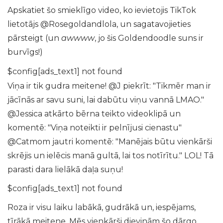
Apskatiet šo smieklīgo video, ko ievietojis TikTok
lietotājs @Rosegoldandlola, un sagatavojieties
pārsteigt (un
awwww
, jo šis Goldendoodle suns ir
burvīgs!)
$config[ads_text1] not found
Viņa ir tik gudra meitene! @J piekrīt: "Tikmēr man ir
jācīnās ar savu suni, lai dabūtu viņu vannā LMAO."
@Jessica atkārto bērna teikto videoklipā un
komentē: "Viņa noteikti ir pelnījusi cienastu"
@Catmom jautri komentē: "Manējais būtu vienkārši
skrējis un ielēcis manā gultā, lai tos notīrītu." LOL! Tā
parasti dara lielākā daļa suņu!
$config[ads_text1] not found
Roza ir visu laiku labākā, gudrākā un, iespējams,
tīrākā meitene. Mēs vienkārši dievinām šo dārgo