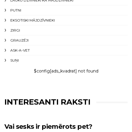
LAUKU DZĪVNIEKI KĀ MĀJDZĪVNIEKI
PUTNI
EKSOTISKI MĀJDZĪVNIEKI
ZIRGI
GRAUZĒJI
ASK-A-VET
SUŅI
$config[ads_kvadrat] not found
INTERESANTI RAKSTI
Vai sesks ir piemērots pet?