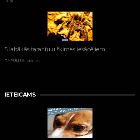
Suņi
5 labākās tarantulu šķirnes iesācējiem
RĀPUĻI UN abinieki
IETEICAMS