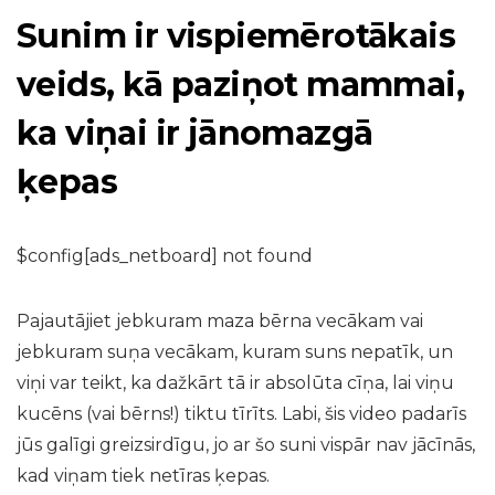
Sunim ir vispiemērotākais
veids, kā paziņot mammai,
ka viņai ir jānomazgā
ķepas
$config[ads_netboard] not found
Pajautājiet jebkuram maza bērna vecākam vai
jebkuram suņa vecākam, kuram suns nepatīk, un
viņi var teikt, ka dažkārt tā ir absolūta cīņa, lai viņu
kucēns (vai bērns!) tiktu tīrīts. Labi, šis video padarīs
jūs galīgi greizsirdīgu, jo ar šo suni vispār nav jācīnās,
kad viņam tiek netīras ķepas.