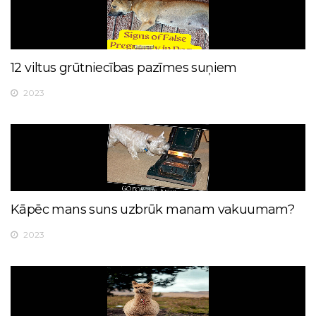
12 viltus grūtniecības pazīmes suņiem
2023
Kāpēc mans suns uzbrūk manam vakuumam?
2023