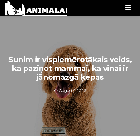
Men
Sunim ir vispiemērotākais veids,
kā paziņot mammai, ka viņai ir
jānomazgā ķepas
August 9,2026