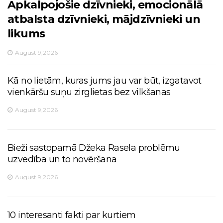
Apkalpojošie dzīvnieki, emocionālā
atbalsta dzīvnieki, mājdzīvnieki un
likums
August 9,2026
Kā no lietām, kuras jums jau var būt, izgatavot
vienkāršu suņu zirglietas bez vilkšanas
August 9,2026
Bieži sastopamā Džeka Rasela problēmu
uzvedība un to novēršana
August 9,2026
10 interesanti fakti par kurtiem