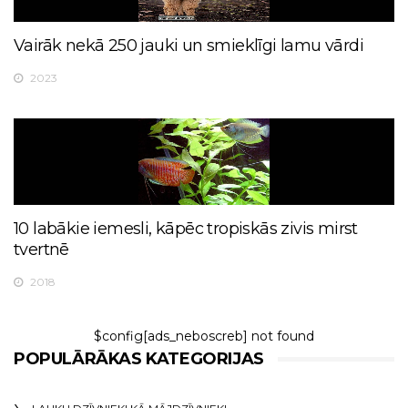
Vairāk nekā 250 jauki un smieklīgi lamu vārdi
2023
10 labākie iemesli, kāpēc tropiskās zivis mirst
tvertnē
2018
$config[ads_neboscreb] not found
POPULĀRĀKAS KATEGORIJAS