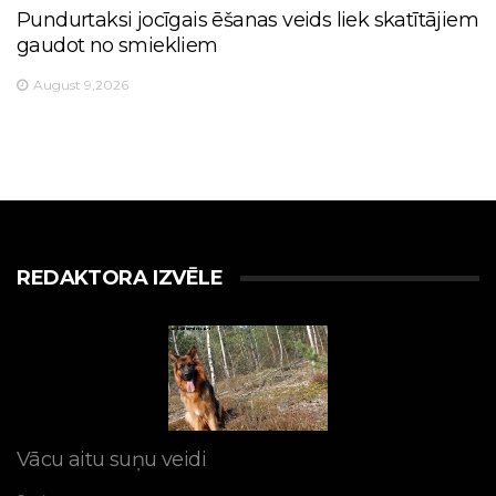
Pundurtaksi jocīgais ēšanas veids liek skatītājiem
gaudot no smiekliem
August 9,2026
REDAKTORA IZVĒLE
Vācu aitu suņu veidi