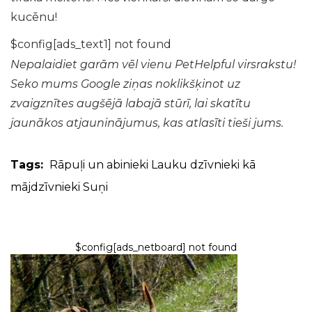
kucēnu!
$config[ads_text1] not found
Nepalaidiet garām vēl vienu PetHelpful virsrakstu!
Seko mums
Google ziņas
noklikšķinot uz
zvaigznītes augšējā labajā stūrī, lai skatītu
jaunākos atjauninājumus, kas atlasīti tieši jums.
Tags:
Rāpuļi un abinieki
Lauku dzīvnieki kā
mājdzīvnieki
Suņi
$config[ads_netboard] not found