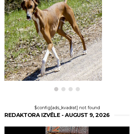
SUŅI
Piecas labākās suņu šķirnes no
Āfrikas
9,2026
$config[ads_kvadrat] not found
REDAKTORA IZVĒLE - AUGUST 9, 2026